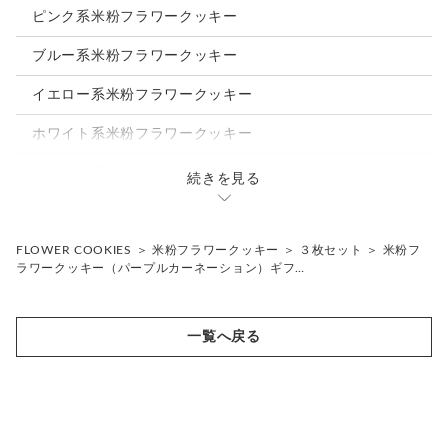
②12:00-14:00
Sサイズ
３枚セット
ピンク系米粉フラワークッキー
③14:00-16:00
④16:00-18:00
ブルー系米粉フラワークッキー
⑤18:00-20:00
⑥19:00-21:00
イエロー系米粉フラワークッキー
ホワイト系米粉フラワークッキー
パープル系米粉フラワークッキー
続きを見る
ローズの米粉フラワークッキー
ガーベラの米粉フラワークッキー
FLOWER COOKIES
＞
米粉フラワークッキー
＞
３枚セット
＞
米粉フ
ラワークッキー（パープルカーネーション）ギフ…
カーネーションの米粉フラワークッキー
ダリアの米粉フラワークッキー
一覧へ戻る
アネモネの米粉フラワークッキー
ラナンキュラスの米粉フラワークッキー
母の日ギフト