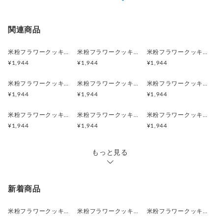
ょうか。
配送方法
追跡／補償
送料
追加送料
いたします
※メッセージは備考欄にご入力ください
ポストに入らない時は再配達になってしまう場合がござ
※メッセージは文面をそのままコピーして印刷いたします
クリックポスト
○
／
✕
¥0
¥0
関連商品
いますので、予めご了承ください
大変申し訳ございませんが、日時指定はできません
【内容量】
宅急便（ヤマト）
○
／
○
地域別
¥0〜
米粉フラワークッキー（ホワイトローズ）ギフトボックス付３枚セット【クリックポスト送料無料】
米粉フラワークッキー（パープルローズ）ギフトボックス付３枚セット【クリックポスト送料無料】
米粉フラワークッキー（ホワイトガーベラ）ギフトボックス付３枚セット【クリックポスト送料無料】
米粉フラワークッキー（直径約６ｃｍ）３枚（１枚個包装を３
ギフトとして送る場合は、ヤマト運輸のご利用がおすす
¥1,944
¥1,944
¥1,944
枚セット）
めです
ギフトボックス付
米粉フラワークッキー（イエローガーベラ）ギフトボックス付３枚セット【クリックポスト送料無料】
米粉フラワークッキー（ピンクダリア）ギフトボックス付３枚セット【クリックポスト送料無料】
米粉フラワークッキー（ピンクガーベラ）ギフトボックス付３枚セット【クリックポスト送料無料】
メッセージカードのメッセージは備考欄にご記入くださ
¥1,944
¥1,944
¥1,944
【原材料】
い。
（全て国産）米粉・砂糖・カルピスバター・牛乳・卵・着色料
米粉フラワークッキー（イエローラナンキュラス）ギフトボックス付３枚セット【クリックポスト送料無料】
米粉フラワークッキー（ホワイトダリア）ギフトボックス付３枚セット【クリックポスト送料無料】
米粉フラワークッキー（パープルダリア）ギフトボックス付３枚セット【クリックポスト送料無料】
（青１、赤１０２、赤１０６、黄４）
・ヤマト運輸
¥1,944
¥1,944
¥1,944
ご注文日より10日以降の日時指定が可能です
【賞味期限】
下記時間帯の時間指定ができますので、ご希望の場合は
製造日より３か月
もっと見る
ご購入時に備考欄に①～⑥をご記入ください
①8:00-12:00
【保存方法】
②12:00-14:00
常温
③14:00-16:00
新着商品
直射日光、高温多湿をさけ保存してください
④16:00-18:00
開封後はなるべく早くお召し上がりください
⑤18:00-20:00
米粉フラワークッキーブーケ・L（ブルーローズ・ブルーカーネーション・ブルーアネモネ）【クリックポスト送料無料】
米粉フラワークッキーブーケ・L（ホワイトガーベラ・ホワイトダリア・ホワイトローズ）【クリックポスト送料無料】
米粉フラワークッキーブーケ・L（パープルカーネーション・パープルダリア・パープルローズ）【クリックポスト送料無料】
保存料は使用していません
⑥19:00-21:00