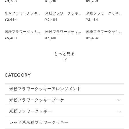
¥3,780
¥3,780
¥3,780
【栄養成分表示（１０ｇ当たり）※推定値】
米粉フラワークッキーブーケ・M（ブルーローズ・ブルーカーネーション・ブルーアネモネ）【クリックポスト送料無料】
米粉フラワークッキーブーケ・M（ホワイトガーベラ・ホワイトダリア・ホワイトローズ）【クリックポスト送料無料】
米粉フラワークッキーブーケ・M（パープルカーネーション・パープルダリア・パープルローズ）【クリックポスト送料無料】
エネルギー３９kcal タンパク質０．５ｇ 脂質１．５ｇ 炭
¥2,484
¥2,484
¥2,484
水化物 ５．６ｇ 食塩相当量０ｇ
米粉フラワークッキーアレンジメント（パープルカーネーション・パープルダリア・パープルローズ）【送料無料】
米粉フラワークッキーアレンジメント（ホワイトガーベラ・ホワイトダリア・ホワイトローズ）【送料無料】
米粉フラワークッキー（ホワイトダリア・パープルダリア）ギフトボックス付５枚セット【クリックポスト送料無料】
【発送について】
¥5,400
¥5,400
¥2,484
・クリックポスト
クリックポストは郵便ポストに直接投函されます
縦約３４ｃｍ×横約２３ｃｍ×厚さ約３ｃｍの箱でお届けいたし
もっと見る
ます
ポストに入らない時は再配達になってしまう場合がございます
ので、予めご了承ください
CATEGORY
大変申し訳ございませんが、日時指定はできません
ギフトとして送る場合は、ヤマト運輸のご利用がおすすめです
米粉フラワークッキーアレンジメント
・ヤマト運輸
米粉フラワークッキーブーケ
ご注文日より10日以降の日時指定が可能です
Lサイズ
米粉フラワークッキー
下記時間帯の時間指定ができますので、ご希望の場合はご購入
時に備考欄に①～⑥をご記入ください
Mサイズ
５枚セット
レッド系米粉フラワークッキー
①8:00-12:00