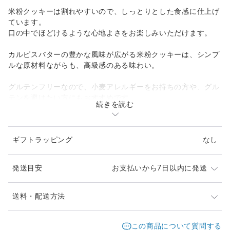
米粉クッキーは割れやすいので、しっとりとした食感に仕上げ
ています。
口の中でほどけるような心地よさをお楽しみいただけます。
カルピスバターの豊かな風味が広がる米粉クッキーは、シンプ
ルな原材料ながらも、高級感のある味わい。
グルテンフリーなので、小麦アレルギーをお持ちの方や、グル
テンを避けたい方にもおすすめです。
続きを読む
米粉フラワークッキーは、１枚１枚酸素を通さない袋に密封
し、袋の中には酸化や劣化を防ぐ鮮度保持剤をお入れしていま
ギフトラッピング
なし
す。
衛生的にも鮮度的にも安心してお召し上がりいただけます。
発送目安
お支払いから7日以内に発送
パープルカーネーションの花言葉は、誇り・気品。
花言葉を意識して大切な方に贈るのも良さそうです。
【発送について】
送料・配送方法
ギフトボックス付きのセットには、メッセージカードも同梱可
・クリックポスト
能です。
発送元地域：
クリックポストは郵便ポストに直接投函されます
神奈川県
海外発送：
不可能
この商品について質問する
特別なメッセージを添えて、大切な方への贈り物にいかがでし
縦約３４ｃｍ×横約２３ｃｍ×厚さ約３ｃｍの箱でお届け